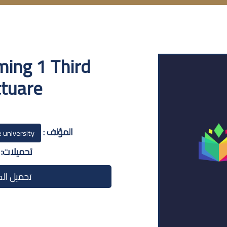
ing 1 Third
tuare
المؤلف :
e university
تحميلات:
40
تحميل الك