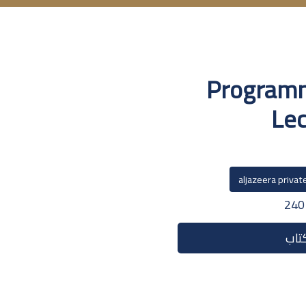
Programm
Lec
aljazeera privat
2
تاب